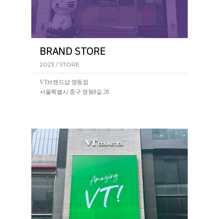
BRAND STORE
2023 / STORE
VT브랜드샵 명동점
서울특별시 중구 명동8길 28
VT코스메틱의 첫 BRAND STORE가 서울 명동에 오픈되
었습니다.(2023.07~)
VT브랜드샵 명동점에서 리들샷을 포함한 VT의 전 제품
을 만나볼 수 있습니다.
ㆍ
VT코스메틱 명동점
서울 중구 명동8길 28 VT코스메틱 명동점
ㆍ
VT코스메틱 유네스코점
서울 중구 명동길 5-1 VT코스메틱 유네스코점
5-1
ㆍ
VT코스메틱 동대문점