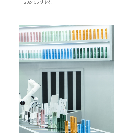
2024.05 첫 런칭
런칭 기
사: https://www.asiatoday.co.kr/kn/view.php?
key=20240524001346358
매진 기
사: https://fashionbiz.co.kr/article/210952