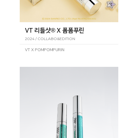
VT 리들샷® X 폼폼푸린
2024 / COLLABO&EDITION
VT X POMPOMPURIN