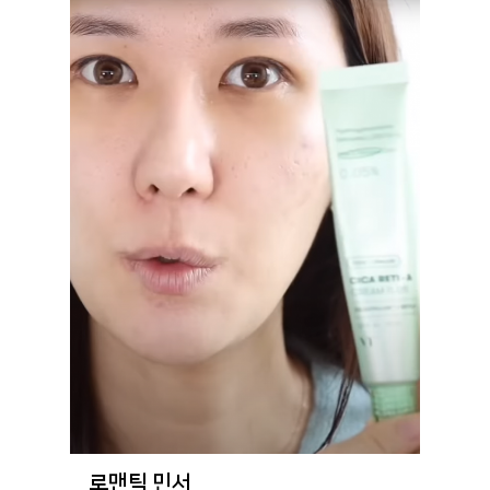
로맨틱 민서