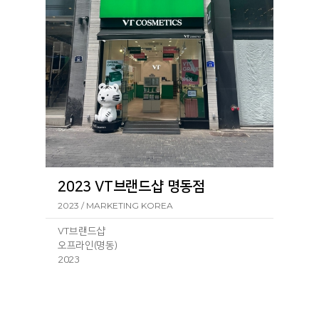
서울 중구 장충단로 257-1 VT코스메틱 동대문
점257-1
ㆍ
VT코스메틱 월드점
서울 중구 명동4길 40 VT코스메틱 월드점40
ㆍ
VT코스메틱 명동5호점
서울 중구 남대문로 66-1 1층 1호 VT코스메틱
명동5호점66-1
2023 VT브랜드샵 명동점
2023 / MARKETING KOREA
VT브랜드샵
오프라인(명동)
2023