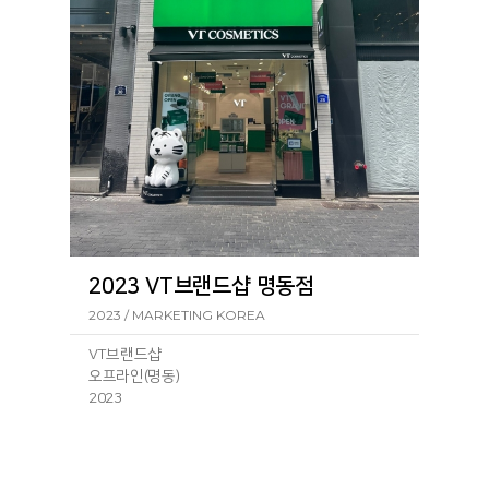
서울 중구 장충단로 257-1 VT코스메틱 동대문
점257-1
ㆍ
VT코스메틱 월드점
서울 중구 명동4길 40 VT코스메틱 월드점40
ㆍ
VT코스메틱 명동5호점
서울 중구 남대문로 66-1 1층 1호 VT코스메틱
명동5호점66-1
2023 VT브랜드샵 명동점
2023 / MARKETING KOREA
VT브랜드샵
오프라인(명동)
2023