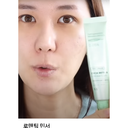
로맨틱 민서