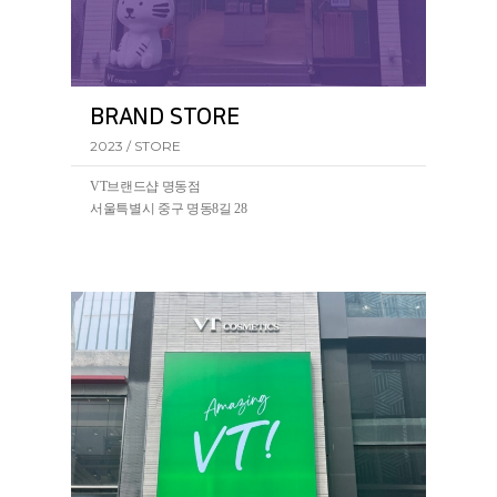
BRAND STORE
2023 / STORE
VT브랜드샵 명동점
서울특별시 중구 명동8길 28
VT코스메틱의 첫 BRAND STORE가 서울 명동에 오픈되
었습니다.(2023.07~)
VT브랜드샵 명동점에서 리들샷을 포함한 VT의 전 제품
을 만나볼 수 있습니다.
ㆍ
VT코스메틱 명동점
서울 중구 명동8길 28 VT코스메틱 명동점
ㆍ
VT코스메틱 유네스코점
서울 중구 명동길 5-1 VT코스메틱 유네스코점
5-1
ㆍ
VT코스메틱 동대문점