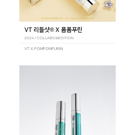
VT 리들샷® X 폼폼푸린
2024 / COLLABO&EDITION
VT X POMPOMPURIN