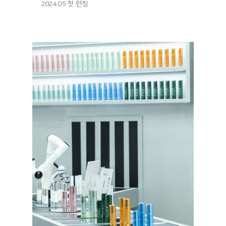
2024.05 첫 런칭
런칭 기
사: https://www.asiatoday.co.kr/kn/view.php?
key=20240524001346358
매진 기
사: https://fashionbiz.co.kr/article/210952