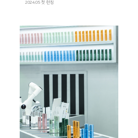
2024.05 첫 런칭
런칭 기
사: https://www.asiatoday.co.kr/kn/view.php?
key=20240524001346358
매진 기
사: https://fashionbiz.co.kr/article/210952