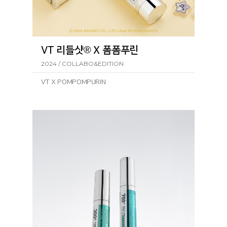
VT 리들샷® X 폼폼푸린
2024 / COLLABO&EDITION
VT X POMPOMPURIN