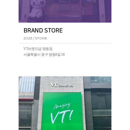
BRAND STORE
2023 / STORE
VT브랜드샵 명동점
서울특별시 중구 명동8길 28
VT코스메틱의 첫 BRAND STORE가 서울 명동에 오픈되
었습니다.(2023.07~)
VT브랜드샵 명동점에서 리들샷을 포함한 VT의 전 제품
을 만나볼 수 있습니다.
ㆍ
VT코스메틱 명동점
서울 중구 명동8길 28 VT코스메틱 명동점
ㆍ
VT코스메틱 유네스코점
서울 중구 명동길 5-1 VT코스메틱 유네스코점
5-1
ㆍ
VT코스메틱 동대문점