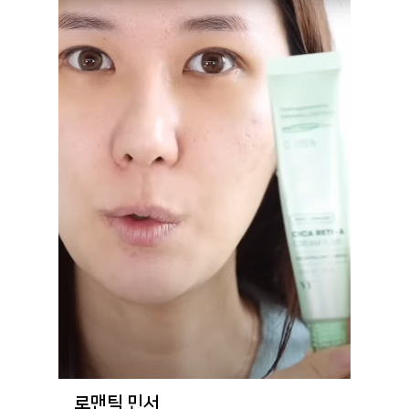
로맨틱 민서