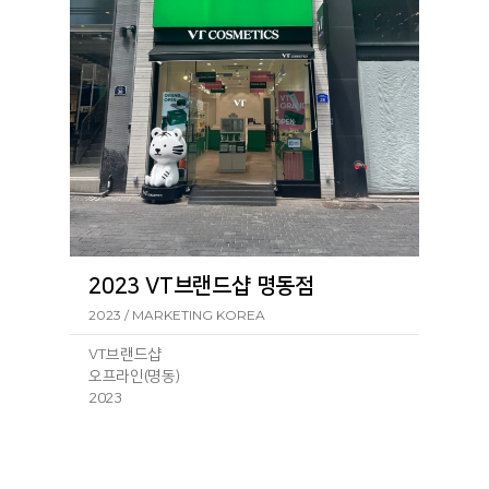
서울 중구 장충단로 257-1 VT코스메틱 동대문
점257-1
ㆍ
VT코스메틱 월드점
서울 중구 명동4길 40 VT코스메틱 월드점40
ㆍ
VT코스메틱 명동5호점
서울 중구 남대문로 66-1 1층 1호 VT코스메틱
명동5호점66-1
2023 VT브랜드샵 명동점
2023 / MARKETING KOREA
VT브랜드샵
오프라인(명동)
2023