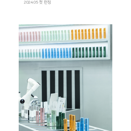
2024.05 첫 런칭
런칭 기
사: https://www.asiatoday.co.kr/kn/view.php?
key=20240524001346358
매진 기
사: https://fashionbiz.co.kr/article/210952