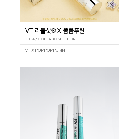
VT 리들샷® X 폼폼푸린
2024 / COLLABO&EDITION
VT X POMPOMPURIN