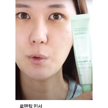
로맨틱 민서