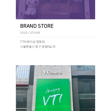
BRAND STORE
2023 / STORE
VT브랜드샵 명동점
서울특별시 중구 명동8길 28
VT코스메틱의 첫 BRAND STORE가 서울 명동에 오픈되
었습니다.(2023.07~)
VT브랜드샵 명동점에서 리들샷을 포함한 VT의 전 제품
을 만나볼 수 있습니다.
ㆍ
VT코스메틱 명동점
서울 중구 명동8길 28 VT코스메틱 명동점
ㆍ
VT코스메틱 유네스코점
서울 중구 명동길 5-1 VT코스메틱 유네스코점
5-1
ㆍ
VT코스메틱 동대문점