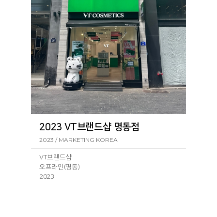
서울 중구 장충단로 257-1 VT코스메틱 동대문
점257-1
ㆍ
VT코스메틱 월드점
서울 중구 명동4길 40 VT코스메틱 월드점40
ㆍ
VT코스메틱 명동5호점
서울 중구 남대문로 66-1 1층 1호 VT코스메틱
명동5호점66-1
2023 VT브랜드샵 명동점
2023 / MARKETING KOREA
VT브랜드샵
오프라인(명동)
2023