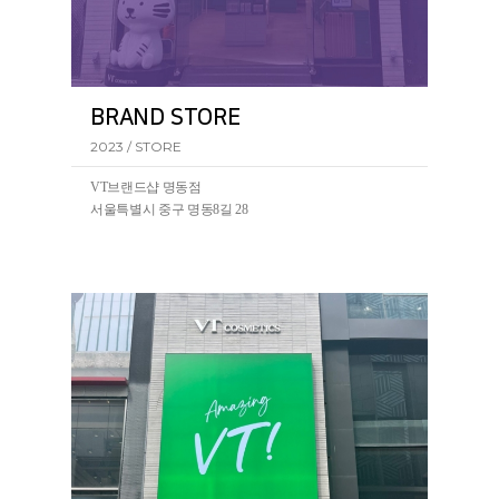
BRAND STORE
2023 / STORE
VT브랜드샵 명동점
서울특별시 중구 명동8길 28
VT코스메틱의 첫 BRAND STORE가 서울 명동에 오픈되
었습니다.(2023.07~)
VT브랜드샵 명동점에서 리들샷을 포함한 VT의 전 제품
을 만나볼 수 있습니다.
ㆍ
VT코스메틱 명동점
서울 중구 명동8길 28 VT코스메틱 명동점
ㆍ
VT코스메틱 유네스코점
서울 중구 명동길 5-1 VT코스메틱 유네스코점
5-1
ㆍ
VT코스메틱 동대문점