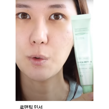
로맨틱 민서