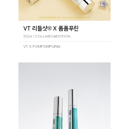
VT 리들샷® X 폼폼푸린
2024 / COLLABO&EDITION
VT X POMPOMPURIN