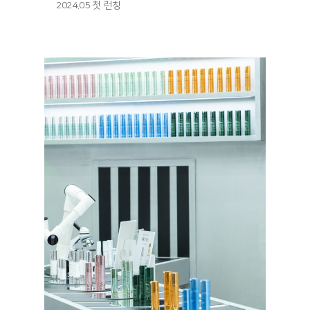
2024.05 첫 런칭
런칭 기
사: https://www.asiatoday.co.kr/kn/view.php?
key=20240524001346358
매진 기
사: https://fashionbiz.co.kr/article/210952