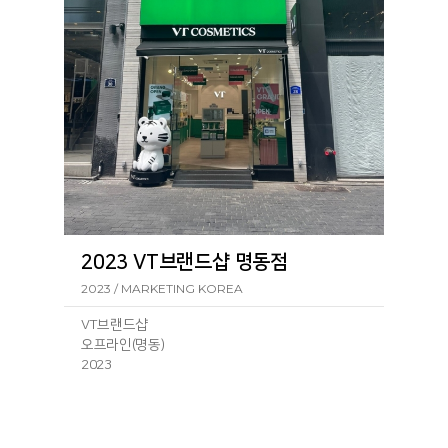
서울 중구 장충단로 257-1 VT코스메틱 동대문
점257-1
ㆍ
VT코스메틱 월드점
서울 중구 명동4길 40 VT코스메틱 월드점40
ㆍ
VT코스메틱 명동5호점
서울 중구 남대문로 66-1 1층 1호 VT코스메틱
명동5호점66-1
2023 VT브랜드샵 명동점
2023 / MARKETING KOREA
VT브랜드샵
오프라인(명동)
2023