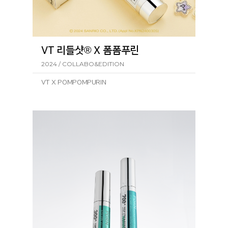
VT 리들샷® X 폼폼푸린
2024 / COLLABO&EDITION
VT X POMPOMPURIN