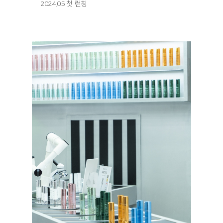
2024.05 첫 런칭
런칭 기
사: https://www.asiatoday.co.kr/kn/view.php?
key=20240524001346358
매진 기
사: https://fashionbiz.co.kr/article/210952