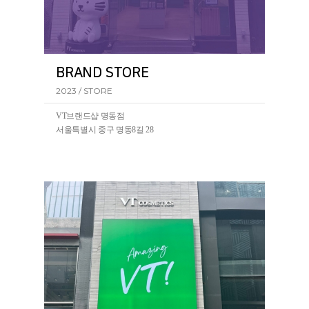
BRAND STORE
2023 / STORE
VT브랜드샵 명동점
서울특별시 중구 명동8길 28
VT코스메틱의 첫 BRAND STORE가 서울 명동에 오픈되
었습니다.(2023.07~)
VT브랜드샵 명동점에서 리들샷을 포함한 VT의 전 제품
을 만나볼 수 있습니다.
ㆍ
VT코스메틱 명동점
서울 중구 명동8길 28 VT코스메틱 명동점
ㆍ
VT코스메틱 유네스코점
서울 중구 명동길 5-1 VT코스메틱 유네스코점
5-1
ㆍ
VT코스메틱 동대문점