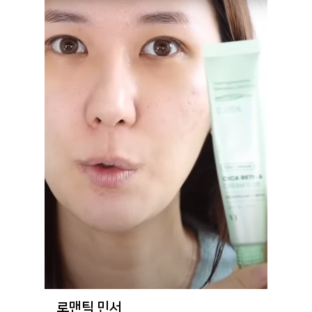
로맨틱 민서